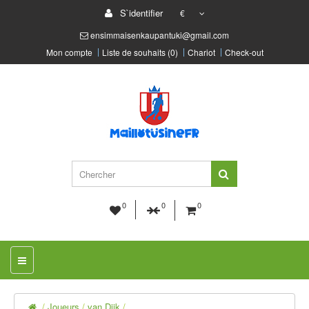
S`identifier
€
ensimmaisenkaupantuki@gmail.com
Mon compte
Liste de souhaits (0)
Chariot
Check-out
0
0
0
Joueurs
van Dijk