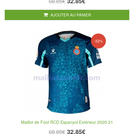
32.85€
68.85€
AJOUTER AU PANIER
-52%
Maillot de Foot RCD Espanyol Extérieur 2020-21
32.85€
68.85€