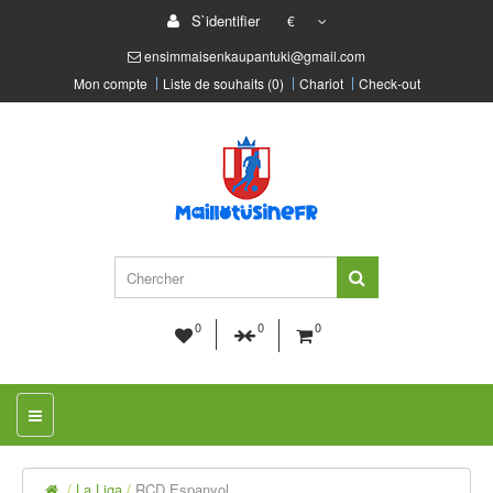
S`identifier
€
ensimmaisenkaupantuki@gmail.com
Mon compte
Liste de souhaits (0)
Chariot
Check-out
0
0
0
La Liga
RCD Espanyol