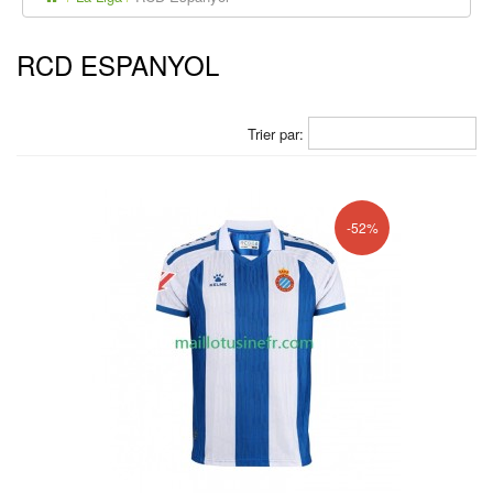
RCD ESPANYOL
Trier par:
-52%