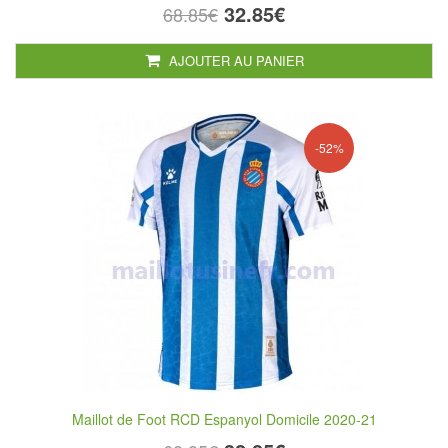
32.85€
68.85€
AJOUTER AU PANIER
-52%
Maillot de Foot RCD Espanyol Domicile 2020-21