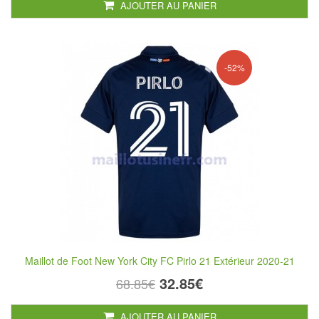
AJOUTER AU PANIER
-52%
Maillot de Foot New York City FC Pirlo 21 Extérieur 2020-21
32.85€
68.85€
AJOUTER AU PANIER