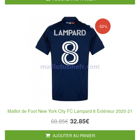
-52%
Maillot de Foot New York City FC Lampard 8 Extérieur 2020-21
32.85€
68.85€
AJOUTER AU PANIER