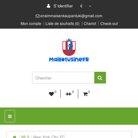
S`identifier
€
ensimmaisenkaupantuki@gmail.com
Mon compte
Liste de souhaits (0)
Chariot
Check-out
0
0
0
MLS
New York City FC