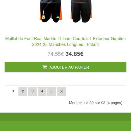
Maillot de Foot Real Madrid Thibaut Courtois 1 Extérieur Gardien
2024-25 Manches Longues - Enfant
34.85€
74.55€
AJOUTER AU PANIER
1
2
3
4
>
>|
Montrer 1 à 30 sur 93 (4 pages)