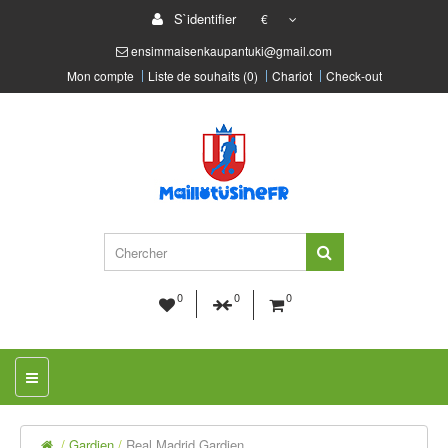
S`identifier
€
ensimmaisenkaupantuki@gmail.com
Mon compte
Liste de souhaits (0)
Chariot
Check-out
0
0
0
Gardien
Real Madrid Gardien