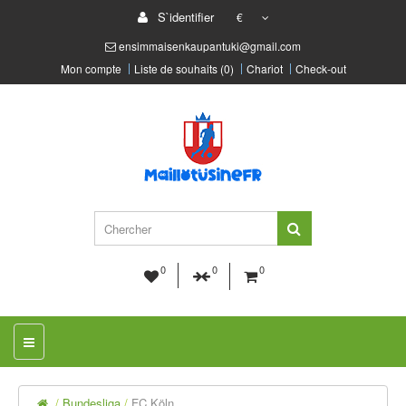
S`identifier
€
ensimmaisenkaupantuki@gmail.com
Mon compte
Liste de souhaits (0)
Chariot
Check-out
0
0
0
Bundesliga
FC Köln