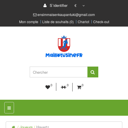
S`identifier
€
ensimmaisenkaupantuki@gmail.com
Mon compte
Liste de souhaits (0)
Chariot
Check-out
0
0
0
Joueurs
Havertz